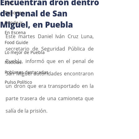
Encuentran dron dentro
Arte
del penal de San
Deportes
Miguel, en Puebla
Donde ir
En Escena
Este martes Daniel Iván Cruz Luna, 
Food Guide
secretario de Seguridad Pública de 
Lo mejor de Puebla
Puebla, informó que en el penal de 
Noticias
Poblanas destacadas
San Miguel autoridades encontraron 
Pulso Político
un dron que era transportado en la 
parte trasera de una camioneta que 
salía de la prisión.