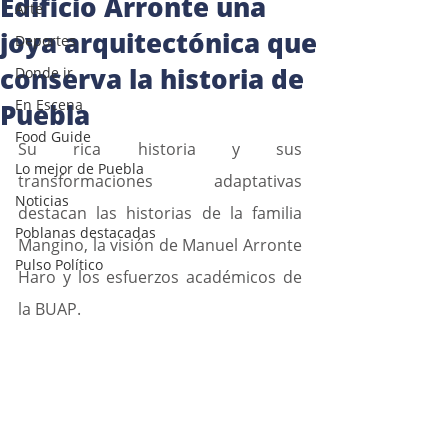
Edificio Arronte una
Arte
joya arquitectónica que
Deportes
conserva la historia de
Donde ir
En Escena
Puebla
Food Guide
Su rica historia y sus 
Lo mejor de Puebla
transformaciones adaptativas 
Noticias
destacan las historias de la familia 
Poblanas destacadas
Mangino, la visión de Manuel Arronte 
Pulso Político
Haro y los esfuerzos académicos de 
la BUAP.