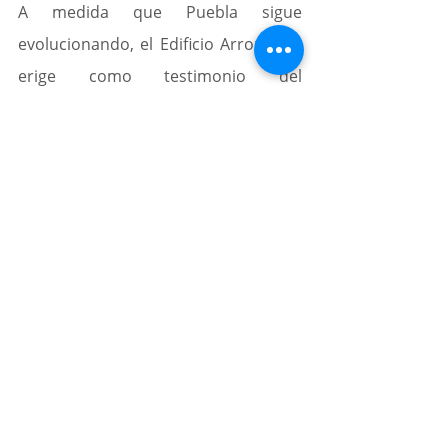
A medida que Puebla sigue 
evolucionando, el Edificio Arronte se 
erige como testimonio del 
compromiso de la ciudad con la 
conservación de su patrimonio 
histórico. Representa la convergencia 
del pasado y el presente, sirviendo 
de puente entre generaciones y 
fomentando un profundo aprecio 
por las maravillas arquitectónicas de 
antaño.
Fuente: 
Tus Buenas Noticias