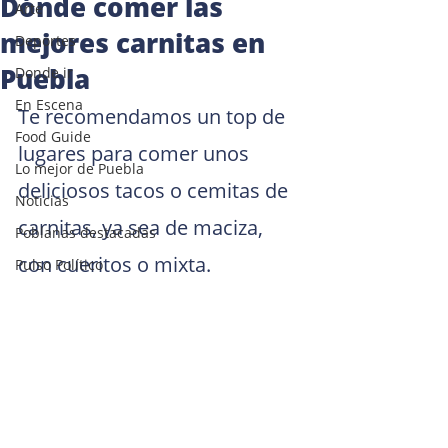
Dónde comer las
Arte
mejores carnitas en
Deportes
Puebla
Donde ir
En Escena
Te recomendamos un top de 
Food Guide
lugares para comer unos 
Lo mejor de Puebla
deliciosos tacos o cemitas de 
Noticias
carnitas, ya sea de maciza, 
Poblanas destacadas
con cueritos o mixta.
Pulso Político