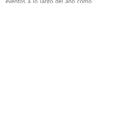
eventos a lo largo del año como 
la Feria de la Manzana.
Fuente: 
https://www.eluniversalpuebla.com.
mx/estado/cuanto-cuesta-organizar-
una-feria-en-el-estado-de-puebla
noticias
Noticias
Entradas recientes
Ver todo