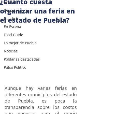
¿Cuánto cuesta
Arte
organizar una feria en
Deportes
el estado de Puebla?
Donde ir
En Escena
Food Guide
Lo mejor de Puebla
Noticias
Poblanas destacadas
Pulso Político
Aunque hay varias ferias en 
diferentes municipios del estado 
de Puebla, es poca la 
transparencia sobre los costos 
que generan para el erario 