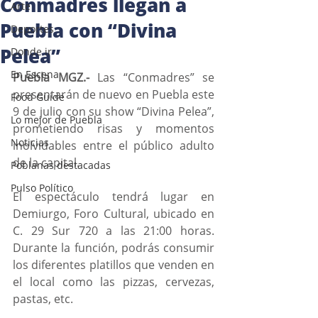
Conmadres llegan a
Arte
Puebla con “Divina
Deportes
Pelea”
Donde ir
En Escena
Puebla MGZ.-
 Las “Conmadres” se 
presentarán de nuevo en Puebla este 
Food Guide
9 de julio con su show “Divina Pelea”, 
Lo mejor de Puebla
prometiendo risas y momentos 
Noticias
inolvidables entre el público adulto 
de la capital.
Poblanas destacadas
Pulso Político
El espectáculo tendrá lugar en 
Demiurgo, Foro Cultural, ubicado en 
C. 29 Sur 720 a las 21:00 horas. 
Durante la función, podrás consumir 
los diferentes platillos que venden en 
el local como las pizzas, cervezas, 
pastas, etc.