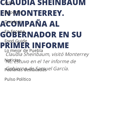
CLAUDIA SHEINBAUM
Arte
EN MONTERREY.
Deportes
ACOMPAÑA AL
Donde ir
En Escena
GOBERNADOR EN SU
Food Guide
PRIMER INFORME
Lo mejor de Puebla
Claudia Sheinbaum, visitó Monterrey 
Noticias
NL. Estuvo en el 1er informe de 
Gobierno de Samuel García.
Poblanas destacadas
Pulso Político