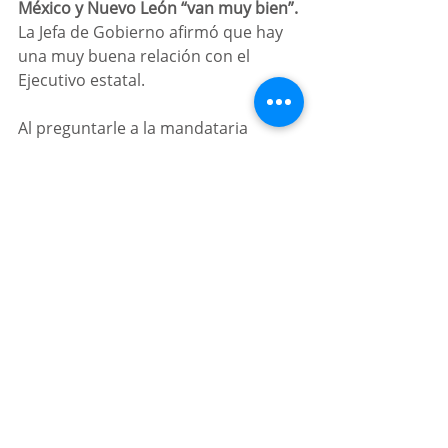
México y Nuevo León “van muy bien”.
La Jefa de Gobierno afirmó que hay 
una muy buena relación con el 
Ejecutivo estatal. 
Al preguntarle a la mandataria 
capitalina si quiere al estado de 
Nuevo León respondió que sí, quiere 
a todos los estados.
Entradas recientes
Ver todo