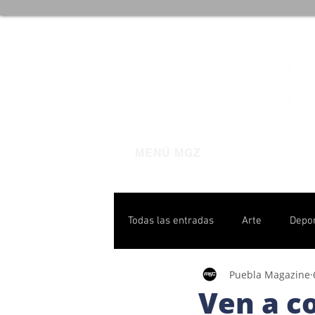
MENÚ MGZ
Todas las entradas
Arte
Depo
Puebla Magazine
Poblanas destacadas
Pulso P
Ven a co