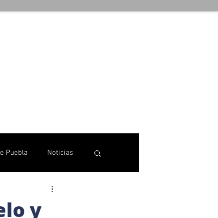
de Puebla
Noticias
elo y