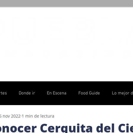
rtes
Donde ir
En Escena
Food Guide
Lo mejor 
6 nov 2022
1 min de lectura
olítico
nocer Cerquita del Ci