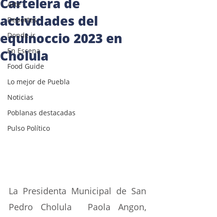
Cartelera de
Arte
actividades del
Deportes
equinoccio 2023 en
Donde ir
En Escena
Cholula
Food Guide
Lo mejor de Puebla
Noticias
Poblanas destacadas
Pulso Político
La Presidenta Municipal de San 
Pedro Cholula  Paola Angon, 