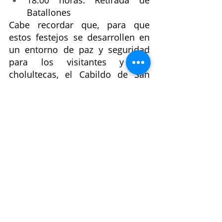
Batallones
Cabe recordar que, para que 
estos festejos se desarrollen en 
un entorno de paz y seguridad 
para los visitantes y los 
cholultecas, el Cabildo de San 
Pedro Cholula aprobó 
restricciones en la venta de 
bebidas alcohólicas.
Durante los tres días de 
actividades del Carnaval 2023, se 
prohíbe la venta y consumo de 
bebidas alcohólicas, salvo en 
restaurantes y acompañado de 
alimentos.
Con información de:  