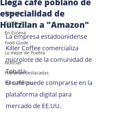
Llega café poblano de
Arte
especialidad de
Deportes
Huitzilan a "Amazon"
Donde ir
En Escena
La empresa estadounidense 
Food Guide
Killer Coffee comercializa 
Lo mejor de Puebla
microlote de la comunidad de 
Noticias
Totutla
Poblanas destacadas
El café puede comprarse en la 
Pulso Político
plataforma digital para 
mercado de EE.UU.