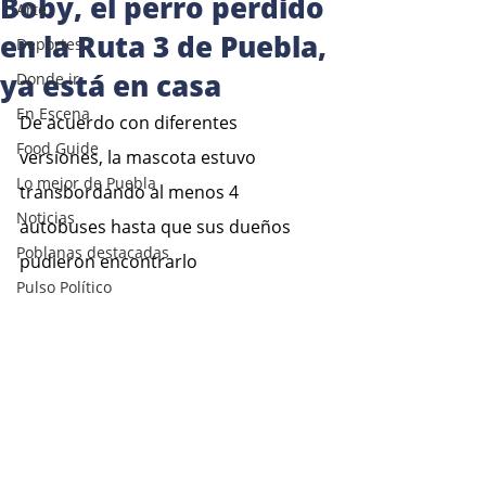
Boby, el perro perdido
Arte
en la Ruta 3 de Puebla,
Deportes
ya está en casa
Donde ir
En Escena
De acuerdo con diferentes 
Food Guide
versiones, la mascota estuvo 
Lo mejor de Puebla
transbordando al menos 4 
Noticias
autobuses hasta que sus dueños 
Poblanas destacadas
pudieron encontrarlo
Pulso Político