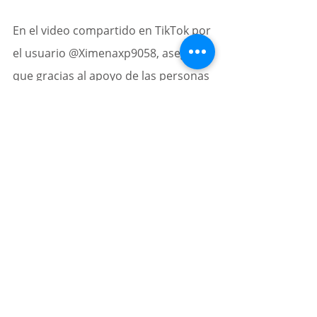
En el video compartido en TikTok por 
el usuario @Ximenaxp9058, asegura 
que gracias al apoyo de las personas 
en redes sociales este angelito ya se 
encuentra con sus dueños. 
Esta historia, se ha robado el 
corazón de varios internautas, 
mismos que celebraron que “Boby” 
pudo aparecer a salvo y regresar 
con su familia.