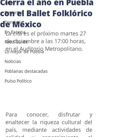
Cierra el año en Puebla
Arte
con el Ballet Folklórico
Deportes
de México
Donde ir
En Escena
La cita es el próximo martes 27 
de diciembre a las 17:00 horas, 
Food Guide
en el Auditorio Metropolitano.
Lo mejor de Puebla
Noticias
Poblanas destacadas
Pulso Político
Para conocer, disfrutar y 
enaltecer la riqueza cultural del 
país, mediante actividades de 