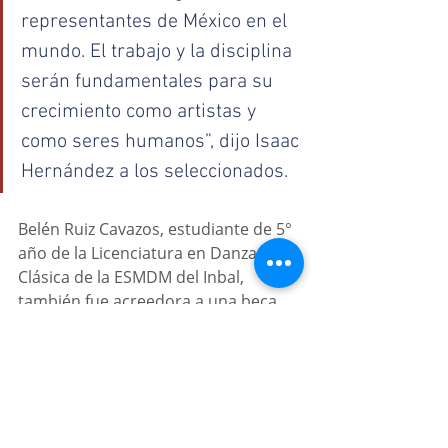
representantes de México en el 
mundo. El trabajo y la disciplina 
serán fundamentales para su 
crecimiento como artistas y 
como seres humanos”, dijo Isaac 
Hernández a los seleccionados. 
Belén Ruiz Cavazos, estudiante de 5° 
año de la Licenciatura en Danza 
Clásica de la ESMDM del Inbal, 
también fue acreedora a una beca 
del 100 por ciento para los próximos 
tres años, agregó el INBAL a través 
de un comunicado.
Contenido de: 