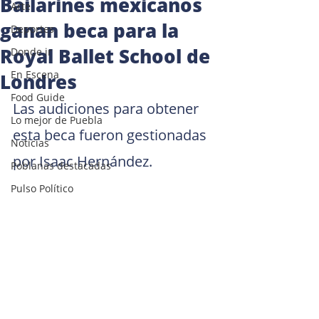
Bailarines mexicanos
Arte
ganan beca para la
Deportes
Royal Ballet School de
Donde ir
En Escena
Londres
Food Guide
Las audiciones para obtener 
Lo mejor de Puebla
esta beca fueron gestionadas 
Noticias
por Isaac Hernández.
Poblanas destacadas
Pulso Político