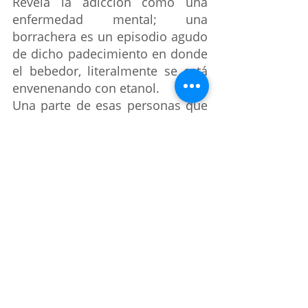
Revela la adicción como una 
enfermedad mental; una 
borrachera es un episodio agudo 
de dicho padecimiento en donde 
el bebedor, literalmente se está 
envenenando con etanol.
Una parte de esas personas que 
beben, de hecho, se están auto 
medicando, es decir, se sentían 
mal antes de empezar a tomar y 
al hacerlo, encontraron una 
manera de mejorar dichas 
emociones negativas. Esto y más 
se verá en este monólogo donde 
cualquiera puede identificar o 
identificarse.  
Fuente: 