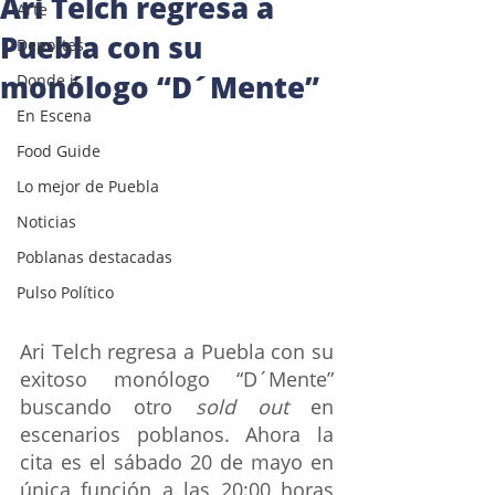
Ari Telch regresa a
Arte
Puebla con su
Deportes
monólogo “D´Mente”
Donde ir
En Escena
Food Guide
Lo mejor de Puebla
Noticias
Poblanas destacadas
Pulso Político
Ari Telch regresa a Puebla con su 
exitoso monólogo “D´Mente” 
buscando otro
 sold out
 en 
escenarios poblanos. Ahora la 
cita es el sábado 20 de mayo en 
única función a las 20:00 horas 