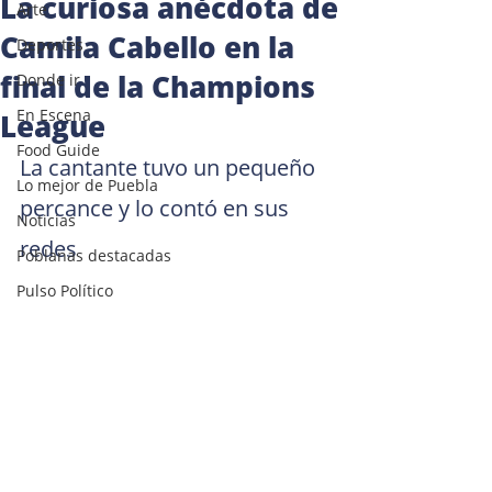
La curiosa anécdota de
Arte
Camila Cabello en la
Deportes
final de la Champions
Donde ir
En Escena
League
Food Guide
La cantante tuvo un pequeño 
Lo mejor de Puebla
percance y lo contó en sus 
Noticias
redes
Poblanas destacadas
Pulso Político