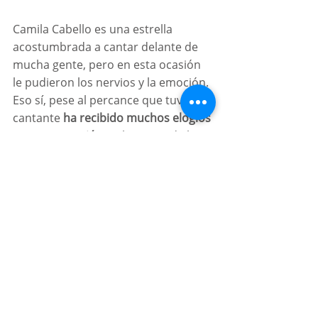
Camila Cabello es una estrella 
acostumbrada a cantar delante de 
mucha gente, pero en esta ocasión 
le pudieron los nervios y la emoción. 
Eso sí, pese al percance que tuvo, la 
cantante 
ha recibido muchos elogios 
por su actuación
 en la previa de la 
final de la UEFA Champions League, 
que acabó ganando el Real Madrid. Y 
eso que su exhibición también tuvo 
que ser retrasada aproximadamente 
media hora por los desórdenes que 
ocurrieron en los aledaños del 
estadio francés.
Texto de: 
Marca
En Escena