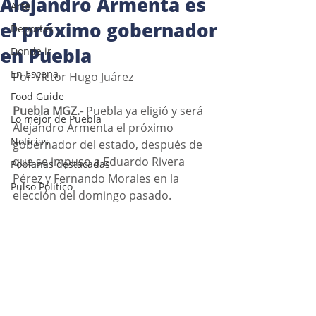
Alejandro Armenta es
Arte
el próximo gobernador
Deportes
en Puebla
Donde ir
En Escena
Por Víctor Hugo Juárez
Food Guide
Puebla MGZ.- 
Puebla ya eligió y será 
Lo mejor de Puebla
Alejandro Armenta el próximo 
Noticias
gobernador del estado, después de 
que se impuso a Eduardo Rivera 
Poblanas destacadas
Pérez y Fernando Morales en la 
Pulso Político
elección del domingo pasado.