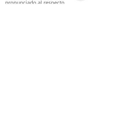
pronunciado al respecto.
Nota de: 
https://www.eluniversal.com.mx/espe
ctaculos/actor-muere-tras-
someterse-a-12-cirugias-plasticas-
buscaba-parecerse-a-jimin-de-bts/
viral
En Escena
Entradas recientes
Ver todo