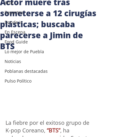
Actor muere tras
Arte
someterse a 12 cirugías
Deportes
plásticas; buscaba
Donde ir
En Escena
parecerse a Jimin de
Food Guide
BTS
Lo mejor de Puebla
Noticias
Poblanas destacadas
Pulso Político
La fiebre por el exitoso grupo de 
K-pop Coreano, 
“BTS”
, ha 