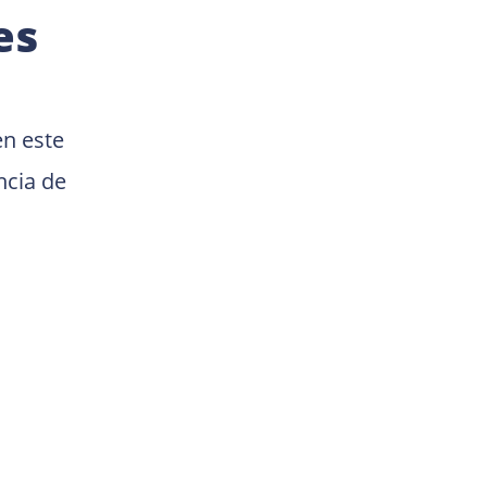
es
n este 
ncia de 