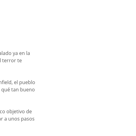
lado ya en la 
terror te 
ield, el pueblo 
 qué tan bueno 
co objetivo de 
r a unos pasos 