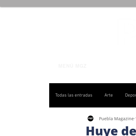
MENÚ MGZ
Todas las entradas
Arte
Depo
Puebla Magazine
Poblanas destacadas
Pulso P
Huye de