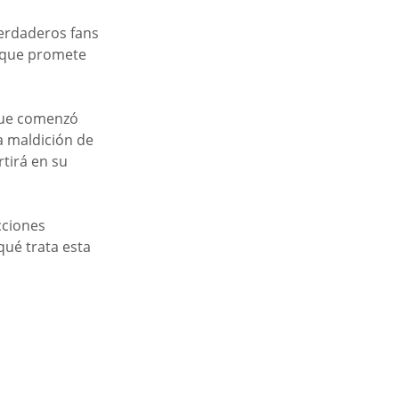
 verdaderos fans 
 ¡que promete 
 que comenzó 
a maldición de 
tirá en su 
cciones 
ué trata esta 