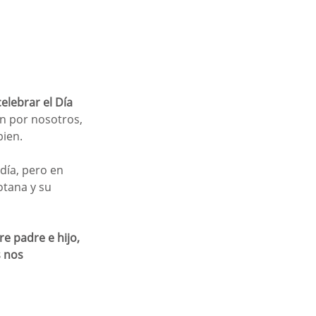
celebrar el Día 
en por nosotros, 
ien. 
día, pero en 
otana y su 
re padre e hijo, 
 nos 