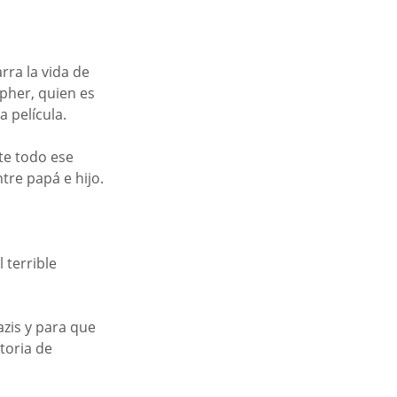
rra la vida de 
pher, quien es 
a película.
te todo ese 
tre papá e hijo.
 terrible 
zis y para que 
toria de 