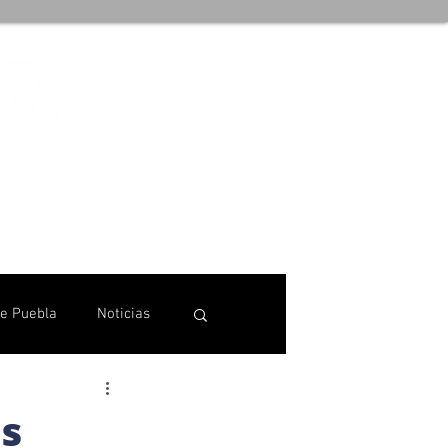
de Puebla
Noticias
as