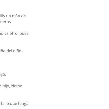
lly un niño de 
ineros.
ño es otro, pues 
ño del niño. 
jo. 
o hijo, Nemo, 
ta lo que tenga 