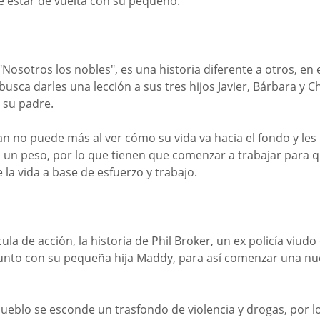
re estar de vuelta con su pequeño.
"Nosotros los nobles", es una historia diferente a otros, en 
ca darles una lección a sus tres hijos Javier, Bárbara y Ch
 su padre. 
n no puede más al ver cómo su vida va hacia el fondo y les
n un peso, por lo que tienen que comenzar a trabajar para 
 la vida a base de esfuerzo y trabajo.
cula de acción, la historia de Phil Broker, un ex policía viud
nto con su pequeña hija Maddy, para así comenzar una nuev
ueblo se esconde un trasfondo de violencia y drogas, por l