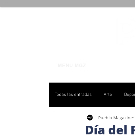
MENÚ MGZ
Todas las entradas
Arte
Depo
Puebla Magazine
Poblanas destacadas
Pulso P
Día del 