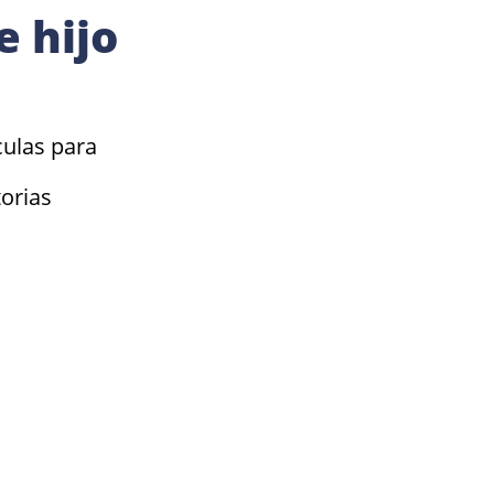
e hijo
culas para 
torias