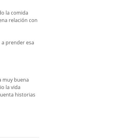
do la comida 
ena relación con 
 a prender esa 
una muy buena 
o la vida 
uenta historias 