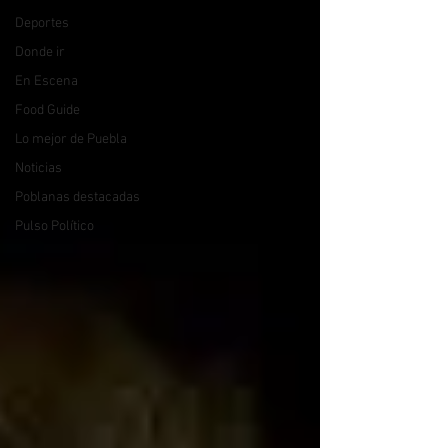
Deportes
Donde ir
En Escena
Food Guide
Lo mejor de Puebla
Noticias
Poblanas destacadas
Pulso Político