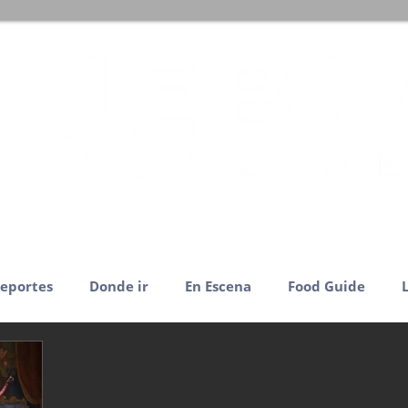
eportes
Donde ir
En Escena
Food Guide
cadas
Pulso Político