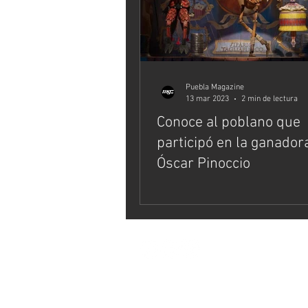
Puebla Magazine
13 mar 2023
2 min de lectura
Conoce al poblano que
participó en la ganador
Óscar Pinoccio