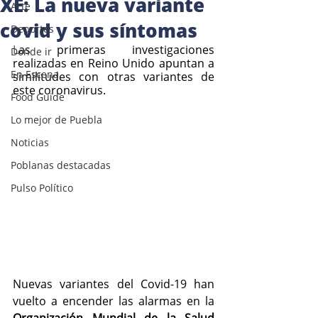
XE: La nueva variante
Arte
covid y sus síntomas
Deportes
L
as primeras investigaciones 
Donde ir
realizadas en Reino Unido apuntan a 
En Escena
similitudes con otras variantes de 
este coronavirus.
Food Guide
Lo mejor de Puebla
Noticias
Poblanas destacadas
Pulso Político
Nuevas variantes del Covid-19 han 
vuelto a encender las alarmas en la 