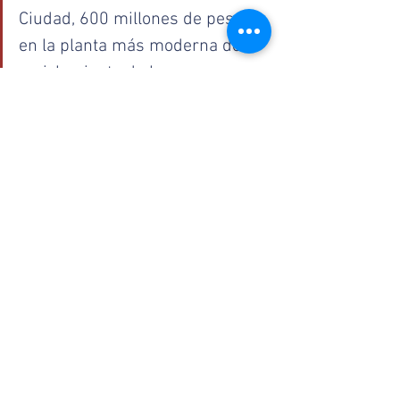
Ciudad, 600 millones de pesos 
en la planta más moderna de 
reciclamiento de basura y 
vamos por la segunda de tal 
manera que vamos a tener dos 
mil toneladas de basura que van 
a ser totalmente recicladas".
Otro  punto es la movilidad 
integrada y sustentable. Estamos 
modernizando la Línea 1 del Metro 
con una inversión histórica y 
estamos rehaciendo la Línea, el 
segundo punto es electromovilidad 
por lo que decidimos comprar 
trolebuses  que duran 40 años. 