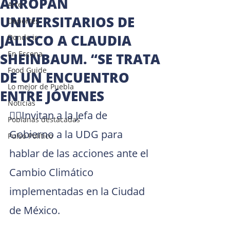
ARROPAN
Arte
UNIVERSITARIOS DE
Deportes
JALISCO A CLAUDIA
Donde ir
En Escena
SHEINBAUM. “SE TRATA
Food Guide
DE UN ENCUENTRO
Lo mejor de Puebla
ENTRE JÓVENES
Noticias
👉🏻Invitan a la Jefa de 
Poblanas destacadas
Gobierno a la UDG para 
Pulso Político
hablar de las acciones ante el 
Cambio Climático 
implementadas en la Ciudad 
de México.