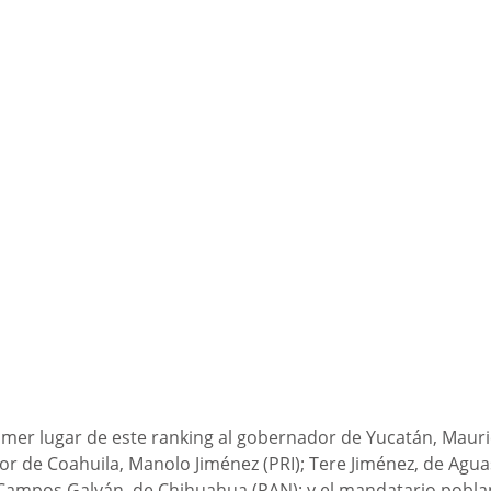
imer lugar de este ranking al gobernador de Yucatán, Mauric
r de Coahuila, Manolo Jiménez (PRI); Tere Jiménez, de Agua
 Campos Galván, de Chihuahua (PAN); y el mandatario pobla