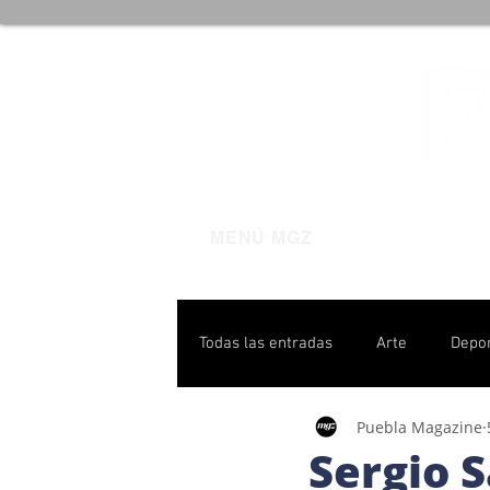
MENÚ MGZ
Todas las entradas
Arte
Depo
Puebla Magazine
Poblanas destacadas
Pulso P
Sergio 