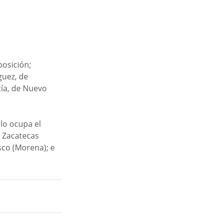
osición; 
guez, de 
ía, de Nuevo 
lo ocupa el 
 Zacatecas 
co (Morena); e 