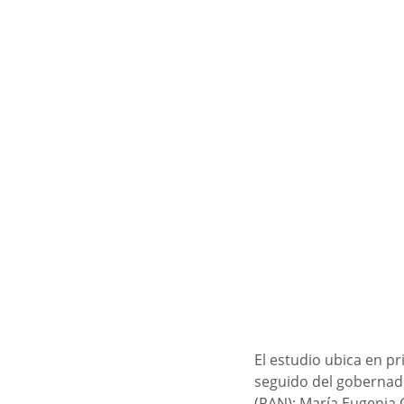
El estudio ubica en pr
seguido del gobernado
(PAN); María Eugenia