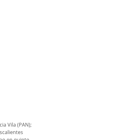
ia Vila (PAN); 
scalientes 
no en quinto 