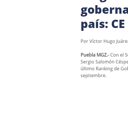
goberna
país: C
Por Víctor Hugo Juáre
Puebla MGZ.-
 Con el 
Sergio Salomón Césped
último Ranking de Gob
septiembre. 