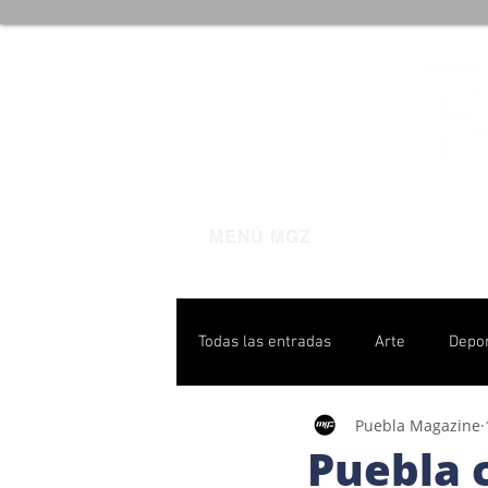
MENÚ MGZ
Todas las entradas
Arte
Depo
Puebla Magazine
Poblanas destacadas
Pulso P
Puebla c