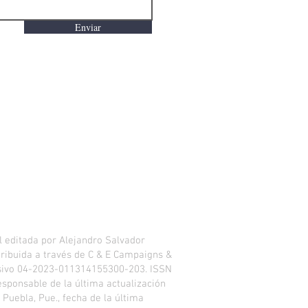
Enviar
 editada por Alejandro Salvador
istribuida a través de C & E Campaigns &
usivo 04-2023-011314155300-203. ISSN
esponsable de la última actualización
 Puebla, Pue., fecha de la última