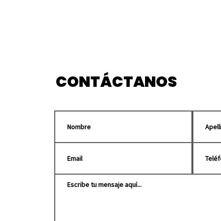
Puebla será sede del
Canc
Tianguis Turístico México
Arcá
2027
pued
ree
CONTÁCTANOS