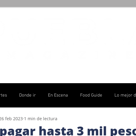
rtes
Donde ir
En Escena
Food Guide
Lo mejor 
26 feb 2023
1 min de lectura
olítico
pagar hasta 3 mil pes