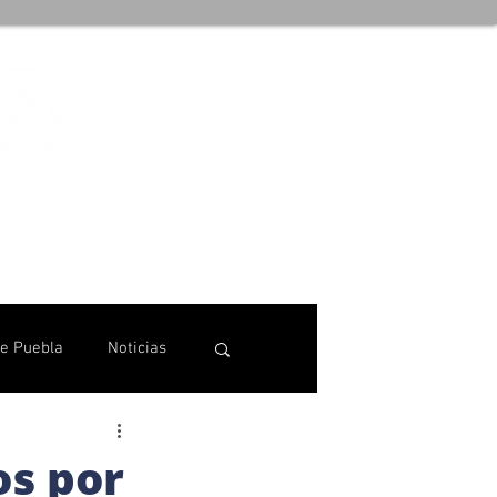
de Puebla
Noticias
os por