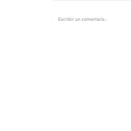
Escribir un comentario...
Pericos visita a los Piratas
de Campeche en Playoffs