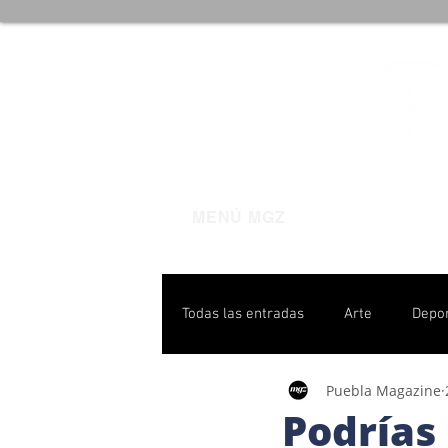
MENÚ MGZ
Todas las entradas
Arte
Depo
Puebla Magazine
Poblanas destacadas
Pulso P
Podrías 