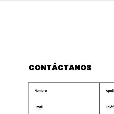
Franjitas debutan como
Gra
locales en el Cuauhtémoc
Hua
frente a Chivas
Enem
pelí
CONTÁCTANOS