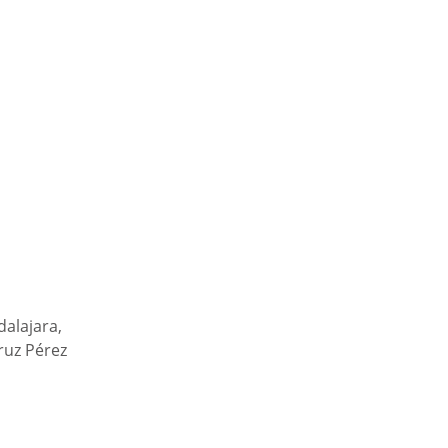
alajara, 
ruz Pérez 