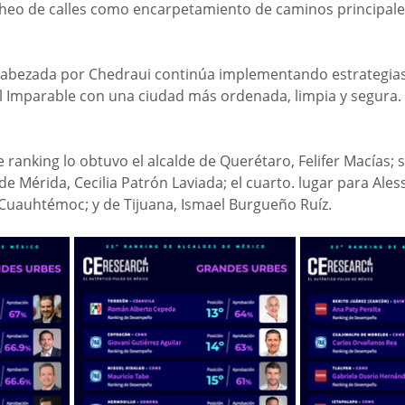
heo de calles como encarpetamiento de caminos principales
cabezada por Chedraui continúa implementando estrategias
l Imparable con una ciudad más ordenada, limpia y segura. 
e ranking lo obtuvo el alcalde de Querétaro, Felifer Macías; 
e Mérida, Cecilia Patrón Laviada; el cuarto. lugar para Ale
a Cuauhtémoc; y de Tijuana, Ismael Burgueño Ruíz.  