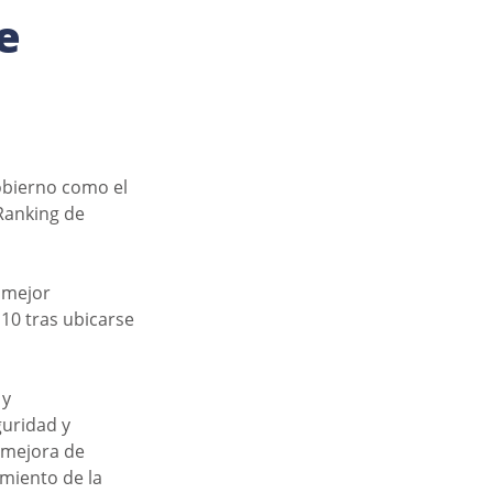
e
obierno como el 
Ranking de 
 mejor 
10 tras ubicarse 
y 
uridad y 
 mejora de 
imiento de la 