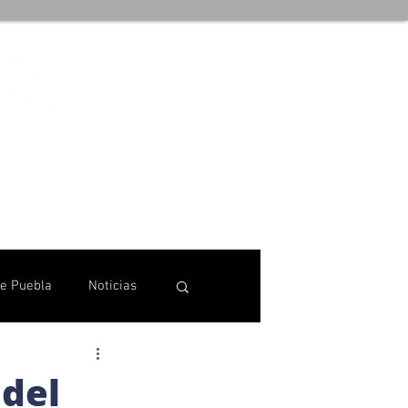
de Puebla
Noticias
 del