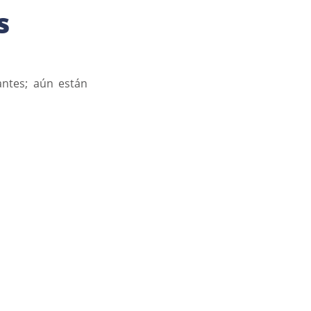
s
ntes; aún están 