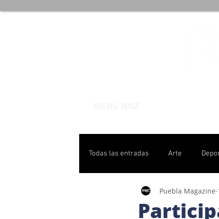
MENÚ MGZ
Todas las entradas
Arte
Depo
Puebla Magazine
Poblanas destacadas
Pulso P
Particip