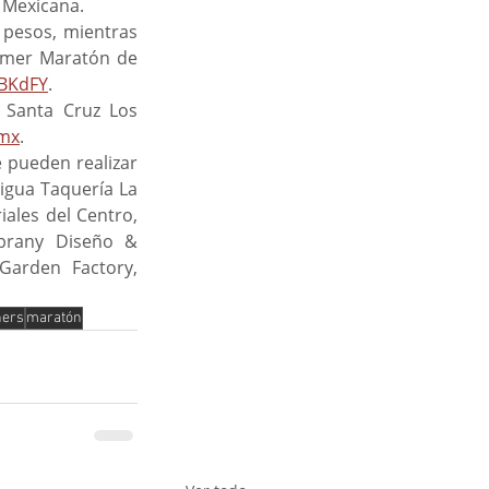
a Mexicana.
rimer Maratón de 
RBKdFY
.
.mx
.
igua Taquería La 
ales del Centro, 
ibrany Diseño & 
Garden Factory, 
ners
maratón