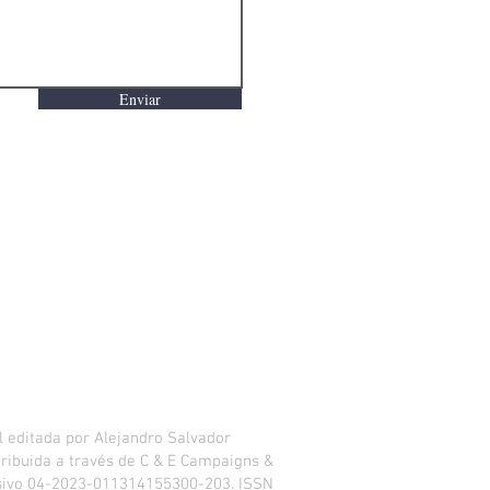
Enviar
 editada por Alejandro Salvador
istribuida a través de C & E Campaigns &
usivo 04-2023-011314155300-203. ISSN