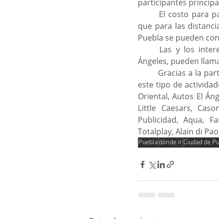
participantes princip
 	El costo para participar en el Primer Medio Maratón de Puebla es de 200 pesos, mientras 
que para las distanci
Puebla se pueden consu
	Las y los interesados pueden inscribirse en calle 25 Sur 1301, Colonia Santa Cruz Los 
Ángeles, pueden llama
	Gracias a la participación de la iniciativa privada y a su apoyo al deporte se pueden realizar 
este tipo de activida
Oriental, Autos El Án
Little Caesars, Cas
Publicidad, Aqua, F
Totalplay, Alain di Pao
Puebla
dónde ir
Ciudad de P