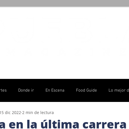
rtes
Donde ir
En Escena
Food Guide
Lo mejor 
15 dic 2022
2 min de lectura
olítico
a en la última carrera