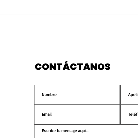
Grabarán en
Pueb
Huauchinango “El
Tian
Enemigo del Pueblo”,
202
película de Luis Estrada
CONTÁCTANOS