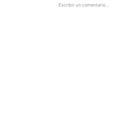
Escribir un comentario...
Franjitas debutan como
locales en el Cuauhtémoc
frente a Chivas