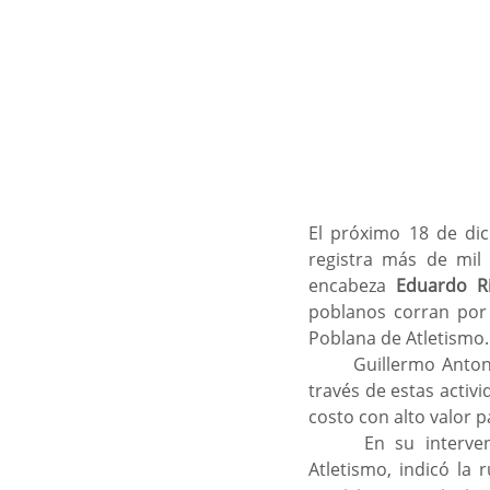
El próximo 18 de dic
registra más de mil 
encabeza 
Eduardo Ri
poblanos corran por l
Poblana de Atletismo.
	Guillermo Antonio Iriarte González, titular del Instituto Municipal de Deporte, señaló que a 
través de estas activi
costo con alto valor pa
 	En su intervención, Oscar Díaz Sánchez, Vicepresidente de la Asociación Poblana de 
Atletismo, indicó la 