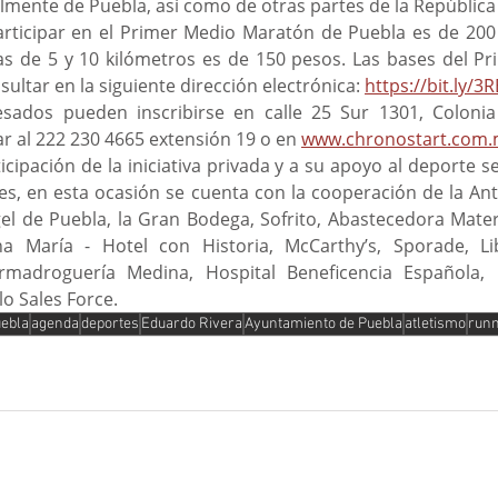
almente de Puebla, así como de otras partes de la Repúblic
as de 5 y 10 kilómetros es de 150 pesos. Las bases del P
ltar en la siguiente dirección electrónica: 
https://bit.ly/3
r al 222 230 4665 extensión 19 o en 
www.chronostart.com
des, en esta ocasión se cuenta con la cooperación de la Ant
gel de Puebla, la Gran Bodega, Sofrito, Abastecedora Materi
ona María - Hotel con Historia, McCarthy’s, Sporade, L
armadroguería Medina, Hospital Beneficencia Española, 
lo Sales Force.
uebla
agenda
deportes
Eduardo Rivera
Ayuntamiento de Puebla
atletismo
run