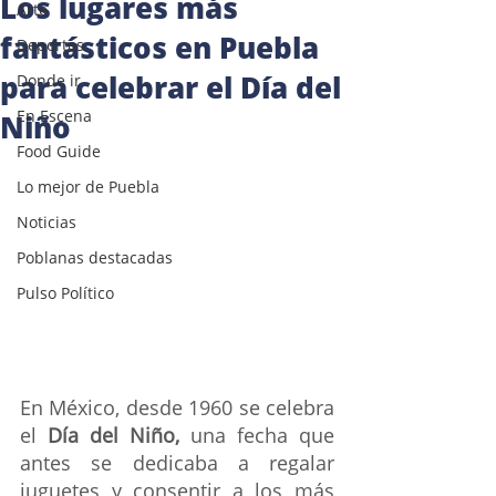
Los lugares más
Arte
fantásticos en Puebla
Deportes
para celebrar el Día del
Donde ir
En Escena
Niño
Food Guide
Lo mejor de Puebla
Noticias
Poblanas destacadas
Pulso Político
En México, desde 1960 se celebra 
el 
Día del Niño,
 una fecha que 
antes se dedicaba a regalar 
juguetes y consentir a los más 