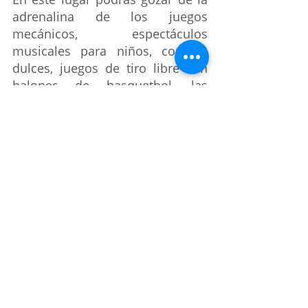
adrenalina de los juegos 
mecánicos, espectáculos 
musicales para niños, comida, 
dulces, juegos de tiro libre con 
balones de basquetbol, las 
canicas, pesca y tiro al blanco.
El costo será de 70 pesos por 
persona y se prevé que en 
Teatro 
del Pueblo 
haya espectáculos 
para los pequeños del hogar.
Puebla
Lo mejor de Puebla