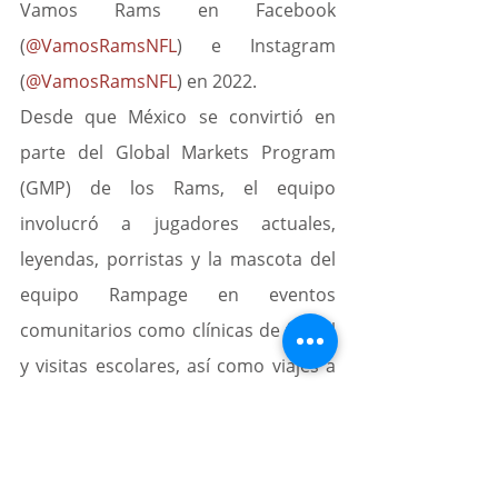
Vamos Rams en Facebook 
(
@VamosRamsNFL
) e Instagram 
(
@VamosRamsNFL
) en 2022.
Desde que México se convirtió en 
parte del Global Markets Program 
(GMP) de los Rams, el equipo 
involucró a jugadores actuales, 
leyendas, porristas y la mascota del 
equipo Rampage en eventos 
comunitarios como clínicas de futbol 
y visitas escolares, así como viajes a 
lugares emblemáticos del país. El 
equipo también visitó México como 
parte de su gira del trofeo Vince 