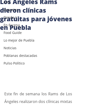
Los Ángeles Rams
Arte
dieron clínicas
Deportes
gratuitas para jóvenes
Donde ir
En Escena
en Puebla
Food Guide
Lo mejor de Puebla
Noticias
Poblanas destacadas
Pulso Político
Este fin de semana los Rams de Los 
Ángeles realizaron dos clínicas mixtas 