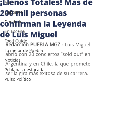
¡Llenos Totales! Más de
Arte
200 mil personas
Deportes
confirman la Leyenda
Donde ir
En Escena
de Luis Miguel
Food Guide
Redacción PUEBLA MGZ -
 Luis Miguel 
Lo mejor de Puebla
abrió con 20 conciertos “sold out” en 
Noticias
Argentina y en Chile, la que promete 
Poblanas destacadas
ser la gira más exitosa de su carrera.
Pulso Político