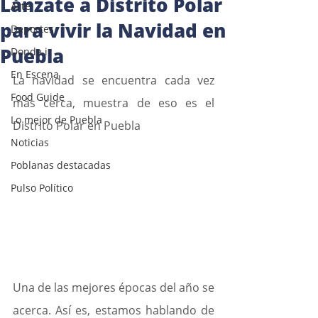
Lánzate a Distrito Polar
Arte
para vivir la Navidad en
Deportes
Puebla
Donde ir
En Escena
La navidad se encuentra cada vez 
Food Guide
más cerca, muestra de eso es el 
Lo mejor de Puebla
Distrito Polar en Puebla
Noticias
Poblanas destacadas
Pulso Político
Una de las mejores
épocas del año se 
acerca. Así es, estamos hablando de 