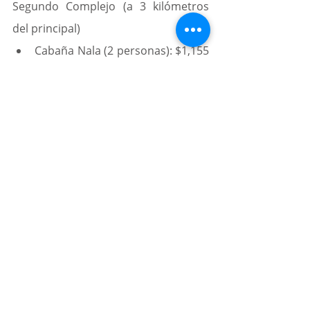
Segundo Complejo (a 3 kilómetros 
del principal)
Cabaña Nala (2 personas): $1,155 
pesos
Cabaña Simba (2 personas): 
$1,300 pesos
Con temazcal (2 personas): 
$1,500 pesos
Con temazcal: $1,900 pesos
Cabaña Scar (2 personas): $1,700 
pesos
Todos los costos de las habitaciones 
son por noche e incluyen desayuno.