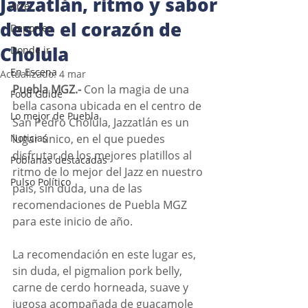
Jazzatlán, ritmo y sabor
Arte
desde el corazón de
Deportes
Cholula
Donde ir
En Escena
Actualizado:
4 mar
Puebla MGZ.- 
Con la magia de una 
Food Guide
bella casona ubicada en el centro de 
Lo mejor de Puebla
San Pedro Cholula, Jazzatlán es un 
Noticias
lugar único, en el que puedes 
disfrutar de los mejores platillos al 
Poblanas destacadas
ritmo de lo mejor del Jazz en nuestro 
Pulso Político
país, sin duda, una de las 
recomendaciones de Puebla MGZ 
para este inicio de año. 
La recomendación en este lugar es, 
sin duda, el pigmalion pork belly, 
carne de cerdo horneada, suave y 
jugosa acompañada de guacamole 