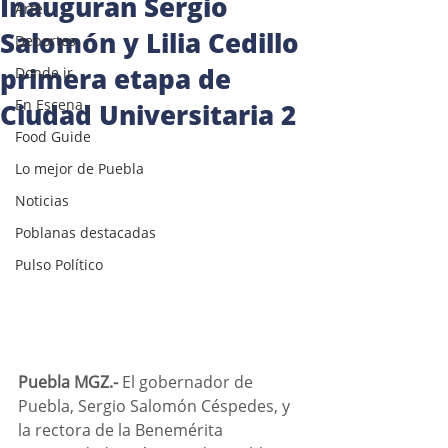
Inauguran Sergio
Arte
Salomón y Lilia Cedillo
Deportes
primera etapa de
Donde ir
En Escena
Ciudad Universitaria 2
Food Guide
Lo mejor de Puebla
Noticias
Poblanas destacadas
Pulso Político
Puebla MGZ.-
 El gobernador de 
Puebla, Sergio Salomón Céspedes, y 
la rectora de la Benemérita 