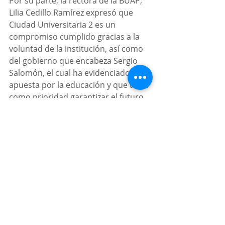
Por su parte, la rectora de la BUAP, 
Lilia Cedillo Ramírez expresó que 
Ciudad Universitaria 2 es un 
compromiso cumplido gracias a la 
voluntad de la institución, así como 
del gobierno que encabeza Sergio 
Salomón, el cual ha evidenciado que 
apuesta por la educación y que tiene 
como prioridad garantizar el futuro 
profesional de las y los jóvenes.
Puntualizó que la segunda etapa de 
CU2, que próximamente será 
inaugurada, contempla la puesta en 
marcha de cuatro edificios para 
laboratorios.
Por Víctor Hugo Juárez
Noticias