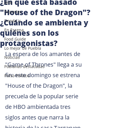
¿En qué está basado
Arte
"House of the Dragon"?
Deportes
¿Cuándo se ambienta y
Donde ir
En Escena
quiénes son los
Food Guide
protagonistas?
Lo mejor de Puebla
La espera de los amantes de 
Noticias
"Game of Thrones" llega a su 
Poblanas destacadas
fin: este domingo se estrena 
Pulso Político
"House of the Dragon", la 
precuela de la popular serie 
de HBO ambientada tres 
siglos antes que narra la 
historia de la casa Targaryen.