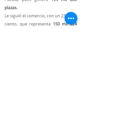
plazas.
Le siguió el comercio, con un 23.3 por 
ciento, que representa 
150 mil 524 
empleos
, y los servicios para 
empresas, con un 17.4 por ciento, 
que son un total de 112 mil 306 
puestos formales.
También tuvieron una participación 
importante los
 servicios sociales con 
60 mil 251 empleos
; la industria de la 
construcción, con 45 mil, así como 
los transportes y comunicaciones, 
con 39 mil 215.
De manera contraria, los sectores 