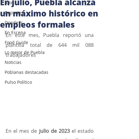
En julio, Puebla alcanza
Arte
un máximo histórico en
Deportes
empleos formales
Donde ir
En Escena
En este mes, Puebla reportó una 
Food Guide
plantilla total de 644 mil 088 
Lo mejor de Puebla
trabajadores
Noticias
Poblanas destacadas
Pulso Político
En el mes de
 julio de 2023
 el estado 