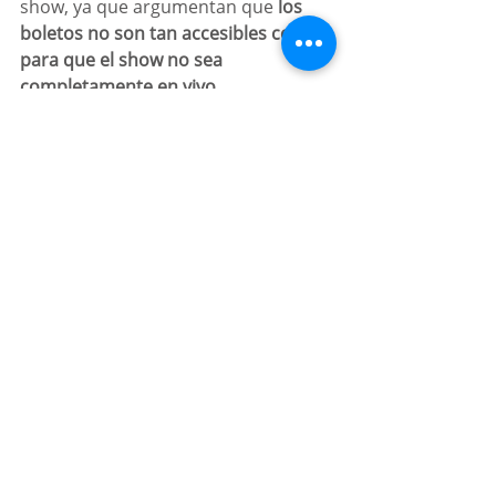
show, ya que argumentan que
 los 
boletos no son tan accesibles como 
para que el show no sea 
completamente en vivo.
El video del accidente se comenzó a 
viralizar el pasado jueves y algunos 
usuarios de redes sociales criticaron 
a Lipa por hacer playback, el cual 
quedó evidenciado tras el percance.
Texto de: 
Informador
En Escena