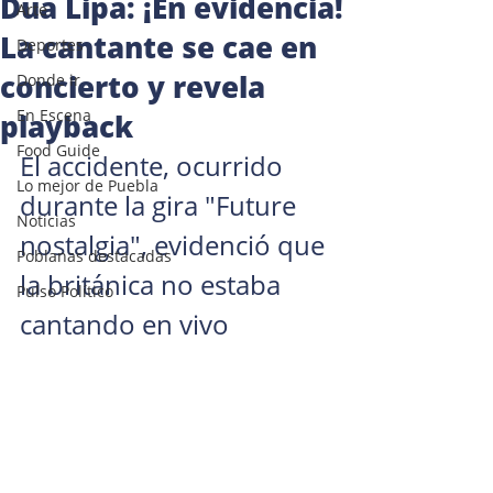
Dua Lipa: ¡En evidencia!
Arte
La cantante se cae en
Deportes
concierto y revela
Donde ir
En Escena
playback
Food Guide
El accidente, ocurrido 
Lo mejor de Puebla
durante la gira "Future 
Noticias
nostalgia", evidenció que 
Poblanas destacadas
la británica no estaba 
Pulso Político
cantando en vivo