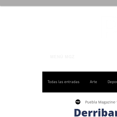
MENÚ MGZ
Todas las entradas
Arte
Depo
Puebla Magazine
Poblanas destacadas
Pulso P
Derriba