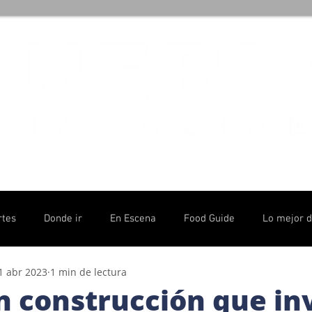
rtes
Donde ir
En Escena
Food Guide
Lo mejor 
1 abr 2023
1 min de lectura
olítico
n construcción que in