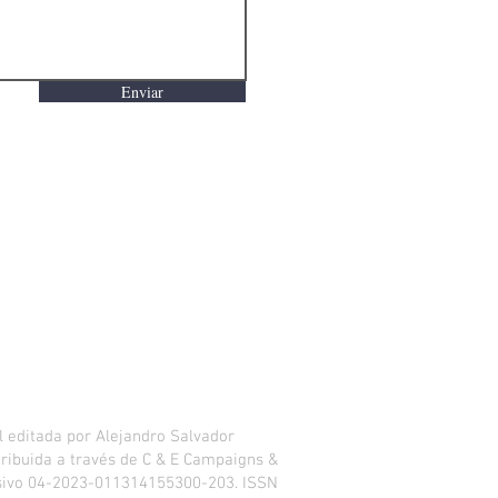
Enviar
 editada por Alejandro Salvador
istribuida a través de C & E Campaigns &
usivo 04-2023-011314155300-203. ISSN