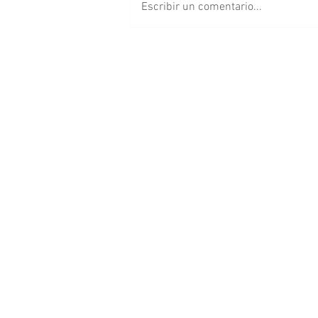
Escribir un comentario...
Cancelan concierto de
Arcángel en Puebla; así
puedes solicitar tu
reembolso