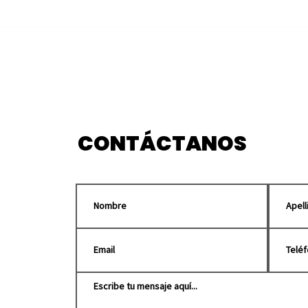
Habilita Puebla centros
Cole
de acopio para enviar
enc
apoyo a Venezuela tras
marc
sismo
Pue
CONTÁCTANOS