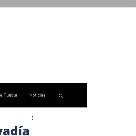
de Puebla
Noticias
vadía