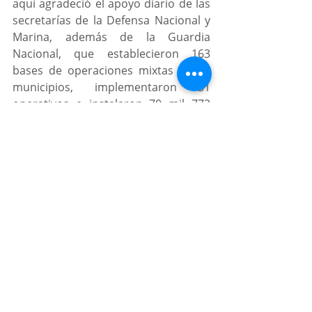
aquí agradeció el apoyo diario de las 
secretarías de la Defensa Nacional y 
Marina, además de la Guardia 
Nacional, que establecieron 163 
bases de operaciones mixtas en 54 
municipios, implementaron 31 
operativos e instalaron 70 mil 772 
puestos de control.
	También se sumaron a la 
estrategia contra el tráfico de 
migrantes y el robo de vehículos en 
zonas limítrofes con Oaxaca, Puebla y 
Tabasco; tan sólo el Ejército destruyó 
83 armas cortas, 30 largas y 21 mil 
nueve cartuchos, cargadores y 
accesorios mediante el programa 
Sin 
armas, sin riesgos
.
	Para alcanzar la reducción de 
los delitos de alto impacto, la 