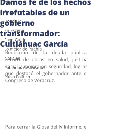
Damos fe de los hechos
Arte
irrefutables de un
Deportes
gobierno
Donde ir
En Escena
transformador:
Food Guide
Cuitláhuac García
Lo mejor de Puebla
Reducción de la deuda pública, 
Noticias
récord de obras en salud, justicia 
social y mejora en seguridad, logros 
Poblanas destacadas
que destacó el gobernador ante el 
Pulso Político
Congreso de Veracruz.
Para cerrar la Glosa del IV Informe, el 