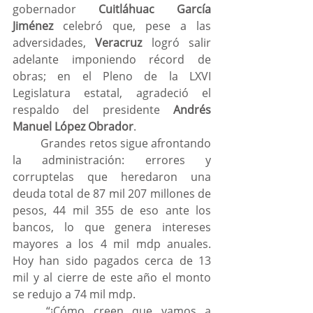
gobernador 
Cuitláhuac García 
Jiménez
 celebró que, pese a las 
adversidades, 
Veracruz
 logró salir 
adelante imponiendo récord de 
obras; en el Pleno de la LXVI 
Legislatura estatal, agradeció el 
respaldo del presidente 
Andrés 
Manuel López Obrador
.
	Grandes retos sigue afrontando 
la administración: errores y 
corruptelas que heredaron una 
deuda total de 87 mil 207 millones de 
pesos, 44 mil 355 de eso ante los 
bancos, lo que genera intereses 
mayores a los 4 mil mdp anuales. 
Hoy han sido pagados cerca de 13 
mil y al cierre de este año el monto 
se redujo a 74 mil mdp.
	“¡Cómo creen que vamos a 