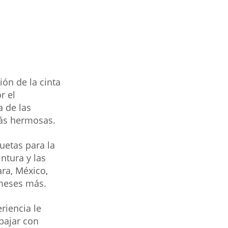
ón de la cinta 
r el 
 de las 
más hermosas.
etas para la 
ntura y las 
ra, México, 
 meses más.
riencia le 
bajar con 