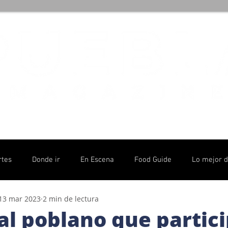
rtes
Donde ir
En Escena
Food Guide
Lo mejor 
13 mar 2023
2 min de lectura
olítico
al poblano que partic