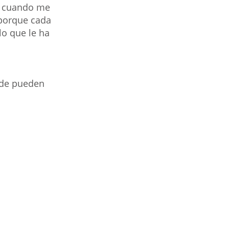
o cuando me 
 porque cada 
lo que le ha 
nde pueden 