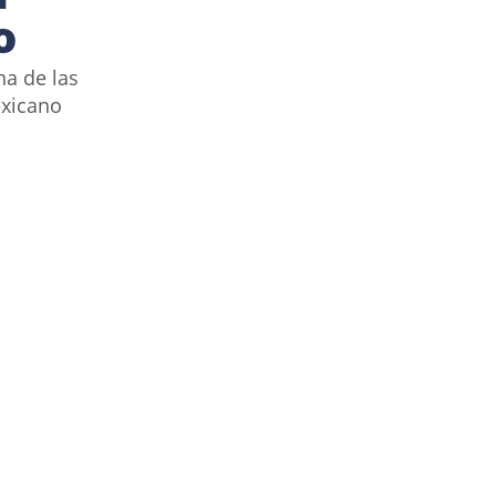
o
a de las 
xicano 