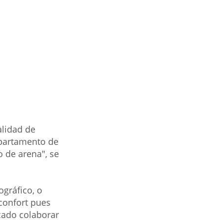
lidad de 
Departamento de 
o de arena", se 
gráfico, o 
 confort pues 
cado colaborar 