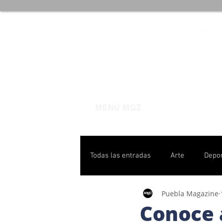
MENÚ MGZ
Todas las entradas
Arte
Depo
Puebla Magazine
Poblanas destacadas
Pulso P
Conoce 