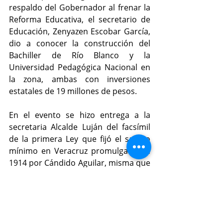
respaldo del Gobernador al frenar la 
Reforma Educativa, el secretario de 
Educación, Zenyazen Escobar García, 
dio a conocer la construcción del 
Bachiller de Río Blanco y la 
Universidad Pedagógica Nacional en 
la zona, ambas con inversiones 
estatales de 19 millones de pesos.
En el evento se hizo entrega a la 
secretaria Alcalde Luján del facsímil 
de la primera Ley que fijó el salario 
mínimo en Veracruz promulgada en 
1914 por Cándido Aguilar, misma que 
es precursora de la Ley Federal del 
Trabajo y marcó un hito.
A la ceremonia también asistieron la 
presidenta del Tribunal Superior de 