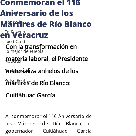
Conmemoran el 116
Arte
Aniversario de los
Deportes
Mártires de Río Blanco
Donde ir
En Escena
en Veracruz
Food Guide
Con la transformación en 
Lo mejor de Puebla
materia laboral, el Presidente 
Noticias
materializa anhelos de los 
Poblanas destacadas
Pulso Político
mártires de Río Blanco: 
Cuitláhuac García
Al conmemorar el 116 Aniversario de 
los Mártires de Río Blanco, el 
gobernador Cuitláhuac García 