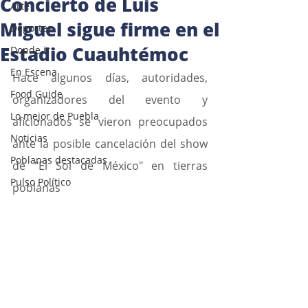
Concierto de Luis
Arte
Miguel sigue firme en el
Deportes
Estadio Cuauhtémoc
Donde ir
En Escena
Hace algunos días, autoridades, 
Food Guide
organizadores del evento y 
Lo mejor de Puebla
aficionados se vieron preocupados 
Noticias
ante la posible cancelación del show 
Poblanas destacadas
de "El Sol de México" en tierras 
Pulso Político
poblanas