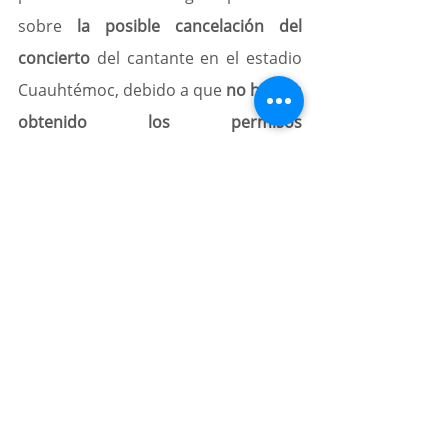
sobre 
la posible cancelación del 
concierto
 del cantante en el estadio 
Cuauhtémoc, debido a que 
no habían 
obtenido los permisos 
correspondientes para el evento
, el 
presidente municipal, 
Eduardo Rivera 
aseguró que estos ya están en 
trámite
.
Fue durante una entrevista, la tarde 
de este lunes, donde el alcalde 
señaló que 
ya se estaban en proceso 
los permisos correspondientes
: “
Ya 
han venido realizando trámites 