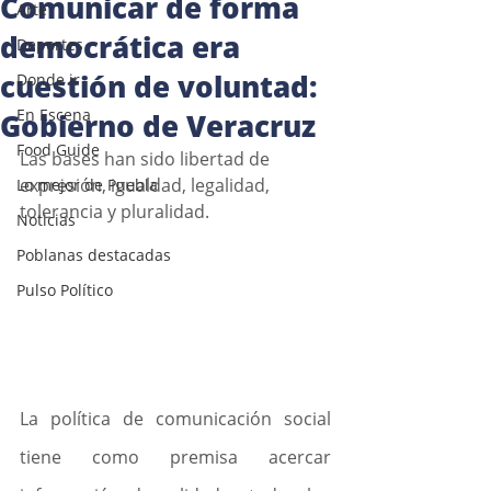
Comunicar de forma
Arte
democrática era
Deportes
cuestión de voluntad:
Donde ir
En Escena
Gobierno de Veracruz
Food Guide
Las bases han sido libertad de 
expresión, igualdad, legalidad, 
Lo mejor de Puebla
tolerancia y pluralidad.
Noticias
Poblanas destacadas
Pulso Político
La política de comunicación social 
tiene como premisa acercar 