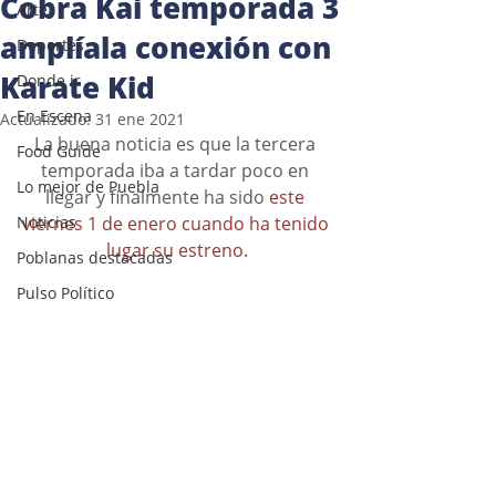
Cobra Kai temporada 3
Arte
amplíala conexión con
Deportes
Karate Kid
Donde ir
En Escena
Actualizado:
31 ene 2021
La buena noticia es que la tercera 
Food Guide
temporada iba a tardar poco en 
Lo mejor de Puebla
llegar y finalmente ha sido 
este 
Noticias
viernes 1 de enero cuando ha tenido 
lugar su estreno.
Poblanas destacadas
Pulso Político