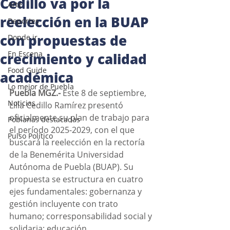
Cedillo va por la
Arte
reelección en la BUAP
Deportes
con propuestas de
Donde ir
En Escena
crecimiento y calidad
Food Guide
académica
Lo mejor de Puebla
Puebla MGZ.-
 Este 8 de septiembre, 
Noticias
Lilia Cedillo Ramírez presentó 
oficialmente su plan de trabajo para 
Poblanas destacadas
el período 2025-2029, con el que 
Pulso Político
buscará la reelección en la rectoría 
de la Benemérita Universidad 
Autónoma de Puebla (BUAP). Su 
propuesta se estructura en cuatro 
ejes fundamentales: gobernanza y 
gestión incluyente con trato 
humano; corresponsabilidad social y 
solidaria; educación 