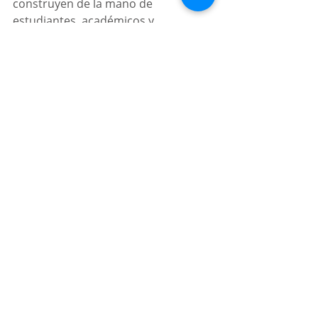
construyen de la mano de 
estudiantes, académicos y 
trabajadores”, subrayó durante la 
presentación.
Por:
 Kevin Martínez
BUAP