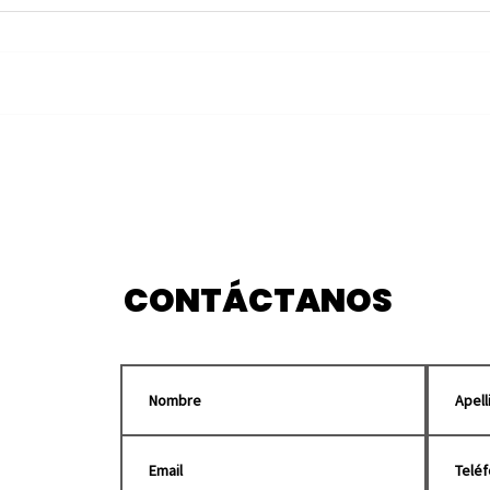
Habilita Puebla centros
Cole
de acopio para enviar
enc
apoyo a Venezuela tras
marc
sismo
Pue
CONTÁCTANOS