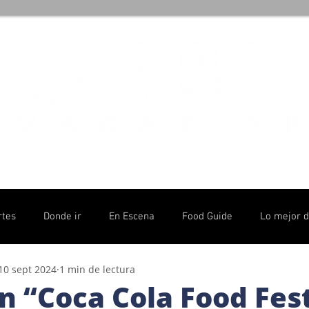
rtes
Donde ir
En Escena
Food Guide
Lo mejor 
10 sept 2024
1 min de lectura
olítico
n “Coca Cola Food Fes