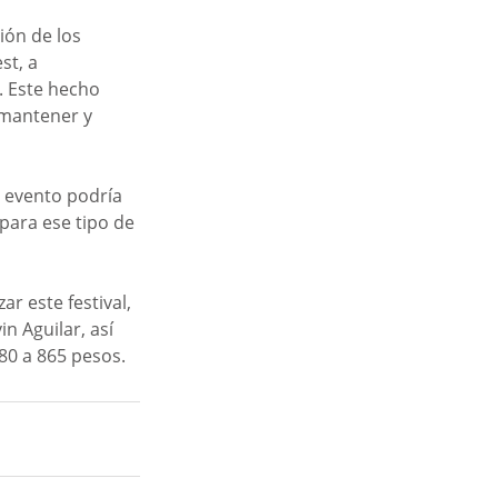
ón de los 
st, a 
. Este hecho 
 mantener y 
e evento podría 
para ese tipo de 
r este festival, 
n Aguilar, así 
80 a 865 pesos.