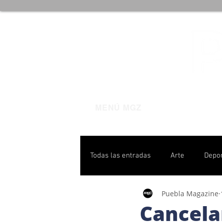
MENÚ MGZ
Todas las entradas
Arte
Depo
Puebla Magazine
Poblanas destacadas
Pulso P
Cancela