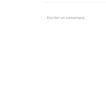
Escribir un comentario...
Cancelan concierto de
Arcángel en Puebla; así
puedes solicitar tu
reembolso