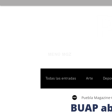
MENÚ MGZ
Todas las entradas
Arte
Depo
Puebla Magazine
Poblanas destacadas
Pulso P
BUAP abr