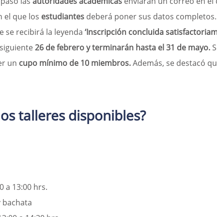
paso las 
autoridades académicas
 enviarán un correo en el 
n el que los 
estudiantes 
deberá poner sus datos completos. 
 se recibirá la leyenda 
‘Inscripción concluida satisfactoriam
 siguiente 
26 de febrero y terminarán hasta el 31 de mayo. 
S
r un 
cupo mínimo de 10 miembros. 
Además, se destacó qu
os talleres disponibles?
0 a 13:00 hrs.
 y bachata