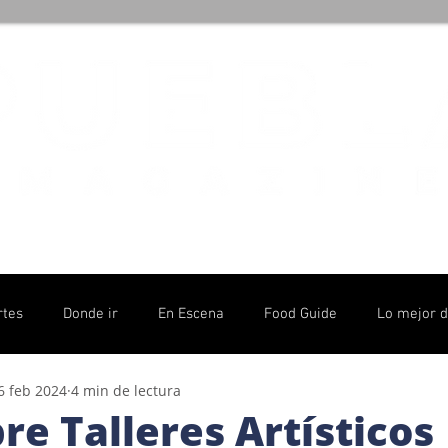
rtes
Donde ir
En Escena
Food Guide
Lo mejor 
6 feb 2024
4 min de lectura
olítico
e Talleres Artísticos