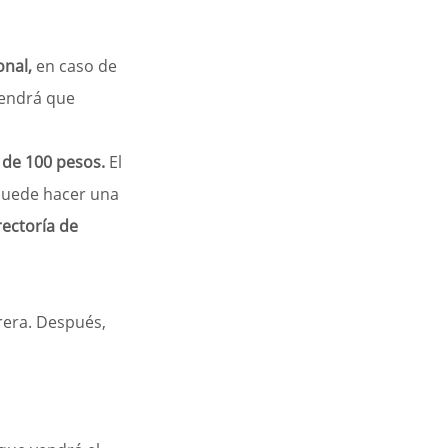
onal,
 en caso de 
tendrá que 
o de 100 pesos. 
El 
puede hacer una 
rectoría de 
era. Después, 