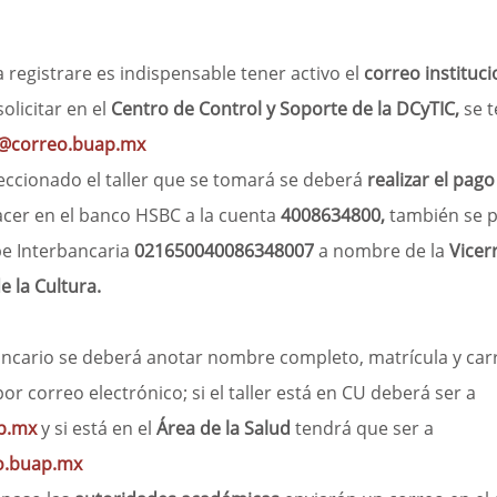
registrare es indispensable tener activo el
 correo instituci
licitar en el 
Centro de Control y Soporte de la DCyTIC, 
se 
@correo.buap.mx
eccionado el taller que se tomará se deberá
 realizar el pag
cer en el banco HSBC a la cuenta 
4008634800,
 también se 
be Interbancaria 
021650040086348007 
a nombre de la 
Vicer
e la Cultura.
ncario se deberá anotar nombre completo, matrícula y carr
or correo electrónico; si el taller está en CU deberá ser a
p.mx
 y si está en el 
Área de la Salud
 tendrá que ser a 
o.buap.mx