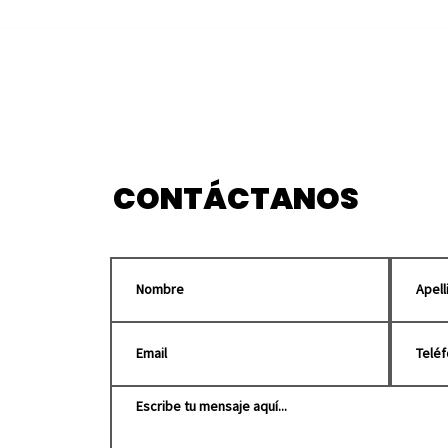
Habilita Puebla centros
Cole
de acopio para enviar
enc
apoyo a Venezuela tras
marc
sismo
Pue
CONTÁCTANOS