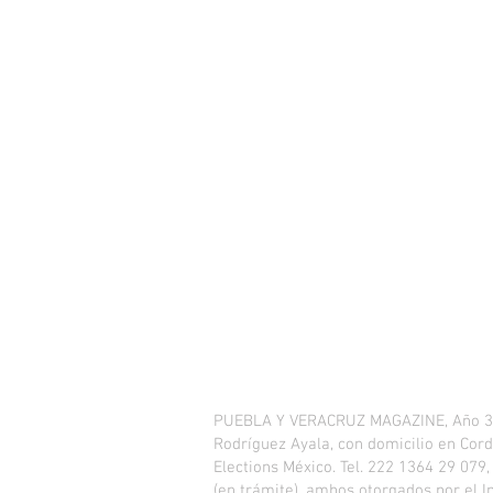
PUEBLA Y VERACRUZ MAGAZINE, Año 3, No
Rodríguez Ayala, con domicilio en Cordi
Elections México. Tel. 222 1364 29 079
(en trámite), ambos otorgados por el I