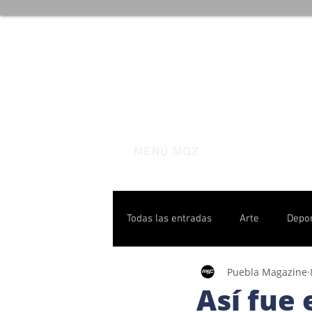
MENÚ MGZ
Todas las entradas
Arte
Depo
Puebla Magazine
Poblanas destacadas
Pulso P
Así fue 