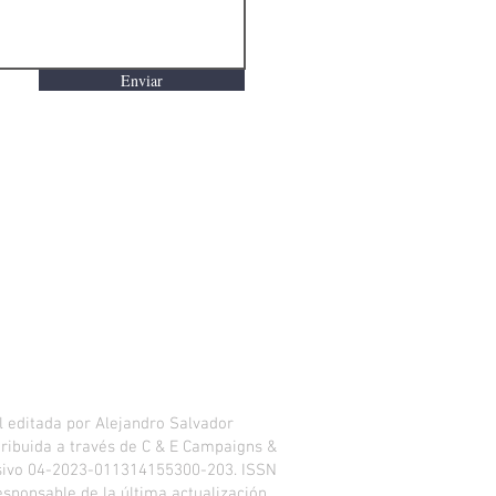
Enviar
 editada por Alejandro Salvador
istribuida a través de C & E Campaigns &
usivo 04-2023-011314155300-203. ISSN
esponsable de la última actualización