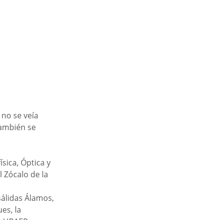
no se veía 
ambién se 
sica, Óptica y 
 Zócalo de la 
sálidas Álamos, 
es, la 