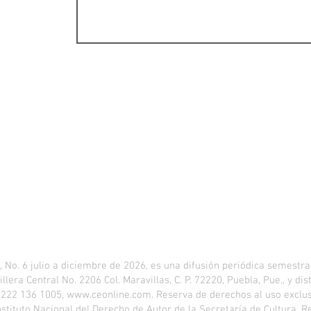
. 6 julio a diciembre de 2026, es una difusión periódica semestral
llera Central No. 2206 Col. Maravillas, C. P. 72220, Puebla, Pue., y d
, 222 136 1005,
www.ceonline.com
. Reserva de derechos al uso excl
nstituto Nacional del Derecho de Autor de la Secretaría de Cultura. R