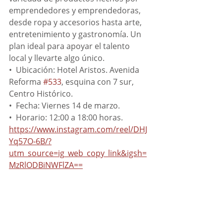
emprendedores y emprendedoras, 
desde ropa y accesorios hasta arte, 
entretenimiento y gastronomía. Un 
plan ideal para apoyar el talento 
local y llevarte algo único.
•⁠  ⁠Ubicación: Hotel Aristos. Avenida 
Reforma 
#533
, esquina con 7 sur, 
Centro Histórico.
•⁠  ⁠Fecha: Viernes 14 de marzo.
•⁠  ⁠Horario: 12:00 a 18:00 horas.
https://www.instagram.com/reel/DHJ
Yq57O-6B/?
utm_source=ig_web_copy_link&igsh=
MzRlODBiNWFlZA==