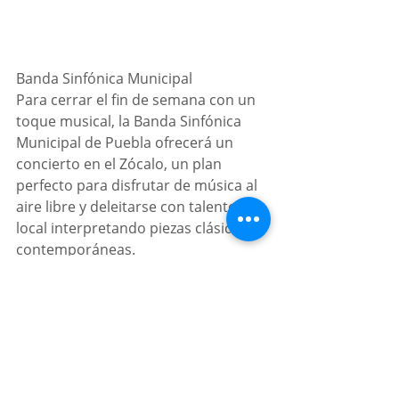
Banda Sinfónica Municipal
Para cerrar el fin de semana con un 
toque musical, la Banda Sinfónica 
Municipal de Puebla ofrecerá un 
concierto en el Zócalo, un plan 
perfecto para disfrutar de música al 
aire libre y deleitarse con talento 
local interpretando piezas clásicas y 
contemporáneas.
•⁠  ⁠Ubicación: Zócalo de la Ciudad. 
Avenida Juan de Palafox y Mendoza, 
Centro Histórico.
•⁠  ⁠Fecha: Domingo 16 de marzo.
•⁠  ⁠Horario: 12:00 horas.
•⁠  ⁠Entrada libre.