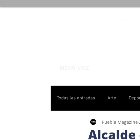
MENÚ MGZ
Todas las entradas
Arte
Depo
Puebla Magazine
Poblanas destacadas
Pulso P
Alcalde 