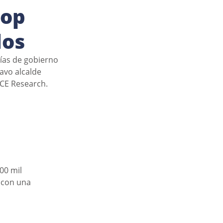
top
dos
días de gobierno 
avo alcalde 
CE Research. 
00 mil 
 con una 