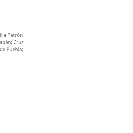
lia Patrón 
zapán; Cruz 
de Puebla; 