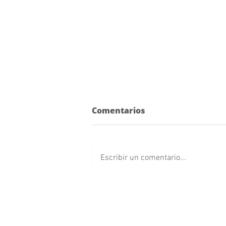
Comentarios
Escribir un comentario...
Cancelan concierto de
Arcángel en Puebla; así
puedes solicitar tu