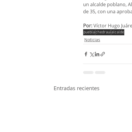
un alcalde poblano, A
de 35, con una aproba
Por: 
Víctor Hugo Juár
puebla
chedraui
alcalde
Noticias
Entradas recientes